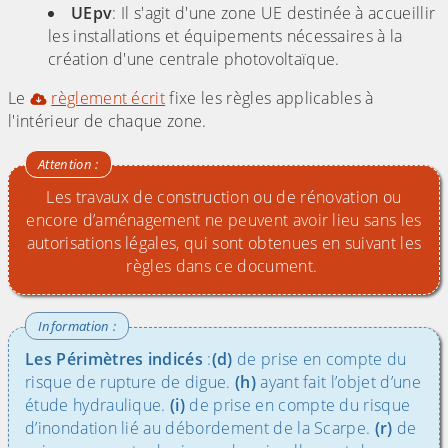
UEpv
: Il s'agit d'une zone UE destinée à accueillir
les installations et équipements nécessaires à la
création d'une centrale photovoltaïque.
Le
règlement écrit
fixe les règles applicables à
l'intérieur de chaque zone.
Les travaux de construction ou de rénovation ou
encore d’aménagement ne peuvent avoir lieu sans les
autorisations légales, qui sont obtenues en suivant les
règles dans ce document.
Les Périmètres indicés
:
(d)
de prise en compte du
risque de rupture de digue.
(h)
ayant fait l’objet d’une
étude hydraulique.
(i)
de prise en compte du risque
d’inondation lié au débordement de la Scarpe.
(r)
de