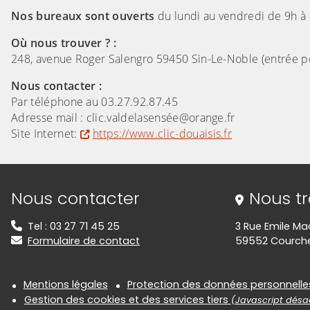
Nos bureaux sont ouverts
du lundi au vendredi de 9h à 
Où nous trouver ? :
248, avenue Roger Salengro 59450 Sin-Le-Noble (entrée poss
Nous contacter :
Par téléphone au 03.27.92.87.45
Adresse mail : clic.valdelasensée@orange.fr
Site Internet:
https://www.clic-douaisis.fr
Informations de contact
Nous contacter
Nous t
Tel : 03 27 71 45 25
3 Rue Emile Ma
Formulaire de contact
59552 Courche
Informations réglementair
Mentions légales
Protection des données personnelle
Gestion des cookies et des services tiers
(Javascript désac