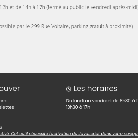
12h et de 14h à 17h (fermé au public le vendredi après-midi
ible par le 299 Rue Voltaire, parking gratuit à proximité)
rouver
Les horaires
cra
Du lundi au vendredi de 8h30 à 1
lettes
13h30 à 17h
es
s
tivé. Cet outil nécessite l'activation du Javascript dans votre naviga