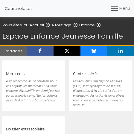
Menu
Courchelettes
Espace Enfance 
Vous êtes ici :
Accueil
A tout âge
Enfance
Espace Enfance Jeunesse Famille
Partagez
Mercredis
Centres aérés
A la recherche d'une solution pour
Les Accueils Collectifs de Mineurs
vos enfants les mercredis ? La Ville
(ACM) sont synonymes de plaisir,
propose d'accueillir en demi-journée
d'éducation à la vie collective en
ou en journée complète les enfants
pratiquant des activités diversifiées
âgés de 4 à 14 ans Courchelettois.
pour vivre ensemble des moments
uniques.
Dossier extrascolaire