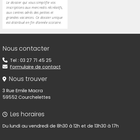
Le dossier qui vous simplifie vos
inscriptions aux mercredis récréatifs,
aux centres aérés des petites et
grandes vacances. Ce dossier unique
est distribué en fin d'année scolaire.
Informations de contact
Nous contacter
Tel : 03 27 71 45 25
Formulaire de contact
Nous trouver
3 Rue Emile Macra
59552 Courchelettes
Les horaires
Du lundi au vendredi de 8h30 à 12h et de 13h30 à 17h