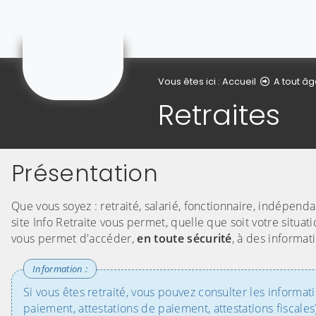
Courchelettes
Vous êtes ici :
Accueil
A tout â
Retraites
Présentation
Que vous soyez : retraité, salarié, fonctionnaire, indépenda
site Info Retraite vous permet, quelle que soit votre situat
vous permet d'accéder,
en toute sécurité
, à des informat
Si vous êtes retraité, vous pouvez consulter les informat
paiement, attestations de paiement, attestations fiscales)