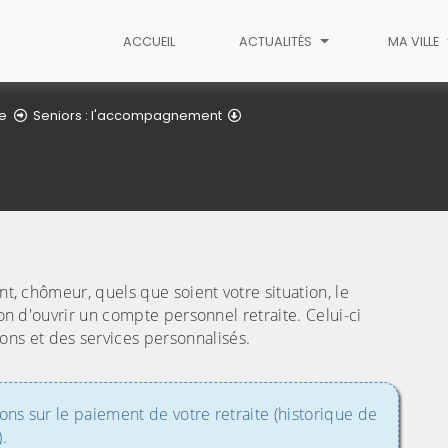
ACCUEIL
ACTUALITÉS
MA VILLE
Retraites
ge
Seniors : l'accompagnement
(C
nt, chômeur, quels que soient votre situation, le
ion d'ouvrir un compte personnel retraite. Celui-ci
ions et des services personnalisés.
ions sur le paiement de votre retraite (historique de
.