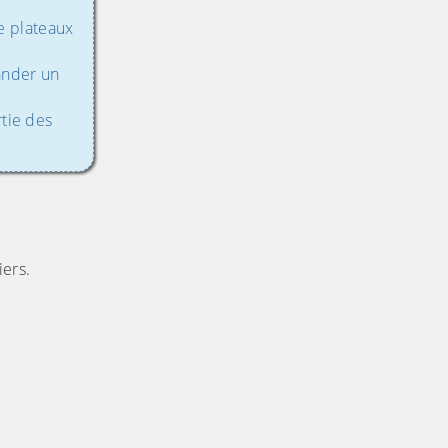
e plateaux
mander un
rtie des
iers.