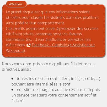
Le grand risque est que ces informations soient
utilisées pour classer les visiteurs dans des profils et
ainsi prédire leur comportement.
Ces profils pourraient servir à proposer des services
ciblés (produits, contenus, services, forums,
communautés, ...) voir à influencer vos votes lors
d'élections (
Facebook - Cambridge Analytica sur
Wikipedia
).
Nous avons donc pris soin d'appliquer à la lettre ces
directives, ainsi :
toutes les ressources (fichiers, images, code, ...)
pouvant être internalisées le sont
nos sites ne chargent aucune ressource depuis
un service tiers sans votre consentement actif et
éclairé