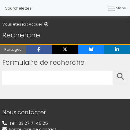
Menu
Courchelettes
Recherche
Vous êtes ici :
Accueil
Recherche
Partagez
Formulaire de recherche
Saisissez votre recherche
Lanc
Informations de contact
Nous contacter
Tel : 03 27 71 45 25
Formulaire de contact