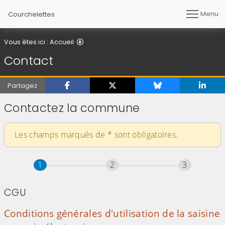
Menu
Courchelettes
Contact
Vous êtes ici :
Accueil
Contact
Partagez
Contactez la commune
Les champs marqués de
*
sont obligatoires.
Étape
sur 3
Étape
sur 3
Étape
sur 3
1
2
3
CGU
Conditions générales d'utilisation de la saisine