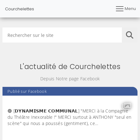
Menu
Courchelettes
Rechercher sur le site
Lan
L'actualité de Courchelettes
Depuis Notre page Facebook
Publié sur Facebook
🟣 [𝗗𝗬𝗡𝗔𝗠𝗜𝗦𝗠𝗘 𝗖𝗢𝗠𝗠𝗨𝗡𝗔𝗟] "MERCI à la Compagnie
du Théâtre Inexorable !" MERCI surtout à ANTHONY "seul en
scène" qui nous a poussés (gentiment), ce…