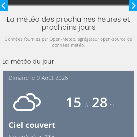
Image précédente
I
La météo des prochaines heures et
prochains jours
Données fournies par Open-Meteo, agrégateur open-source de
données météo.
La météo du jour
Dimanche 9 Août 2026
15
28
à
°C
Ciel couvert
Risque de pluie :
27
%