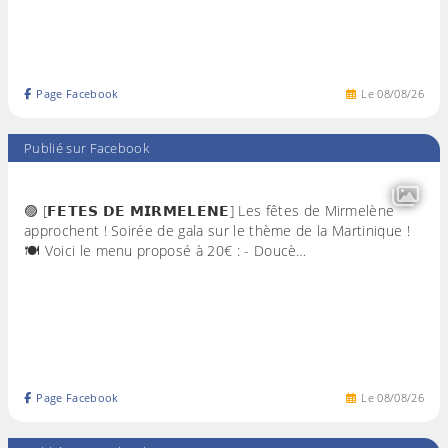
Page Facebook
Le
08
/
08
/
26
Publié sur Facebook
🟣 [𝗙𝗘𝗧𝗘𝗦 𝗗𝗘 𝗠𝗜𝗥𝗠𝗘𝗟𝗘𝗡𝗘] Les fêtes de Mirmelène
approchent ! Soirée de gala sur le thème de la Martinique !
🍽️ Voici le menu proposé à 20€ : - Doucè…
Page Facebook
Le
08
/
08
/
26