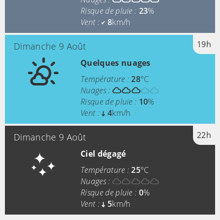
Risque de pluie :
23
%
Vent :
8
km/h
19h
Dimanche 9 Août
Quelques nuages
Température :
28
°C
Nuages :
Risque de pluie :
10
%
Vent :
4
km/h
22h
Dimanche 9 Août
Ciel dégagé
Température :
25
°C
Nuages :
Risque de pluie :
0
%
Vent :
5
km/h