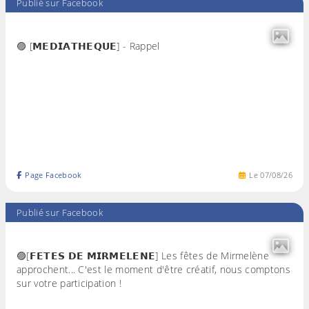
Publié sur Facebook
🟣 [𝗠𝗘𝗗𝗜𝗔𝗧𝗛𝗘𝗤𝗨𝗘] - Rappel
Page Facebook
Le
07
/
08
/
26
Publié sur Facebook
🟣[𝗙𝗘𝗧𝗘𝗦 𝗗𝗘 𝗠𝗜𝗥𝗠𝗘𝗟𝗘𝗡𝗘] Les fêtes de Mirmelène
approchent... C'est le moment d'être créatif, nous comptons
sur votre participation !