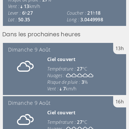
Vent :
13
km/h
Lever :
6
h
27
Coucher :
21
h
18
Lat :
50.35
Long :
3.0449998
Dans les prochaines heures
13h
Dimanche 9 Août
Ciel couvert
Température :
27
°C
Nuages :
Risque de pluie :
3
%
Vent :
7
km/h
16h
Dimanche 9 Août
Ciel couvert
Température :
27
°C
Nuages :