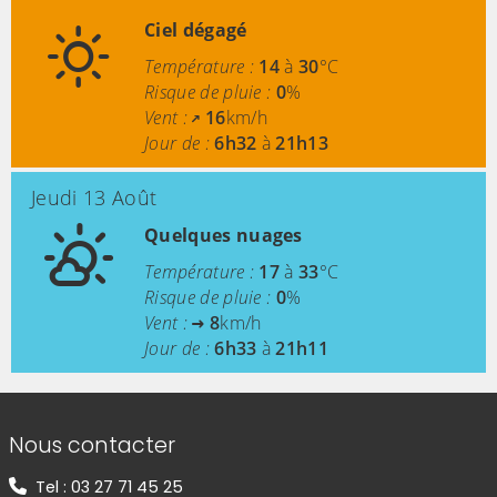
Ciel dégagé
Température :
14
à
30
°C
Risque de pluie :
0
%
Vent :
16
km/h
Jour de :
6h32
à
21h13
Jeudi 13 Août
Quelques nuages
Température :
17
à
33
°C
Risque de pluie :
0
%
Vent :
8
km/h
Jour de :
6h33
à
21h11
Informations de contact
Nous contacter
Tel : 03 27 71 45 25