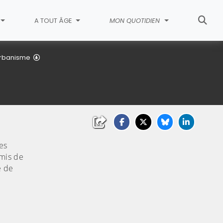
A TOUT ÂGE
MON QUOTIDIEN
Travaux de construction
'urbanisme
es
rmis de
é de