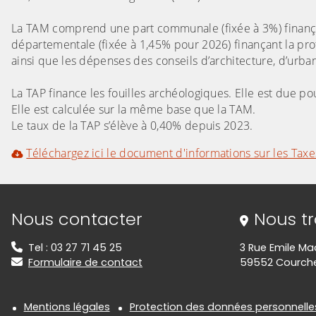
La TAM comprend une part communale (fixée à 3%) finanç
départementale (fixée à 1,45% pour 2026) finançant la prot
ainsi que les dépenses des conseils d’architecture, d’urb
La TAP finance les fouilles archéologiques. Elle est due p
Elle est calculée sur la même base que la TAM.
Le taux de la TAP s’élève à 0,40% depuis 2023.
Téléchargez ici le document d'informations sur les Tax
Informations de contact
Nous contacter
Nous t
Tel : 03 27 71 45 25
3 Rue Emile Ma
Formulaire de contact
59552 Courche
Informations réglementair
Mentions légales
Protection des données personnelle