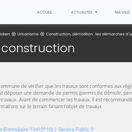
ACCUEIL
ACTUALITÉS
MA VILLE
idien
Urbanisme
Construction, démolition...les démarches d
 construction
 commune de vérifier que les travaux sont conformes aux règl
l faut déposer une demande de permis (permis de démolir, pe
e travaux. Avant de commencer les travaux, il est recommand
ations sur le terrain faisant l'objet de travaux
 (Formulaire 13410*10) | Service-Public.fr