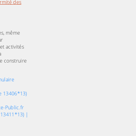
ormité des
les, même
ur
et activités
a
e construire
mulaire
re 13406*13)
e-Public.fr
e 13411*13) |