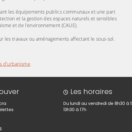
ant les équipements publics communaux et une part
ection et la gestion des espaces naturels et sensibles
anisme et de l’environnement (CAUE).
our les travaux ou aménagements affectant le sous-sol.
es d'urbanisme
rouver
Les horaires
cra
Du lundi au vendredi de 8h30 à 1
lettes
13h30 à 17h
es
s