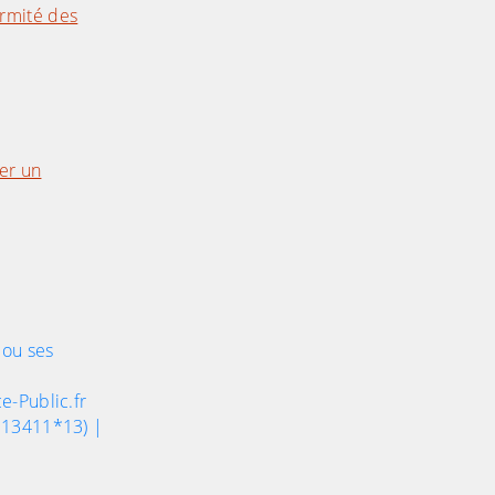
ormité des
er un
 ou ses
e-Public.fr
e 13411*13) |