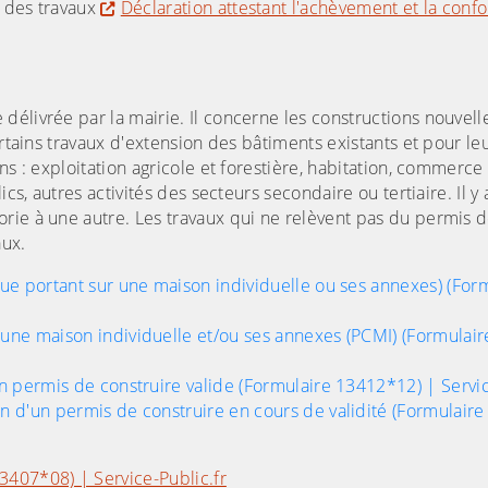
é des travaux
Déclaration attestant l'achèvement et la conf
 délivrée par la mairie. Il concerne les constructions nouvel
ertains travaux d'extension des bâtiments existants et pour le
s : exploitation agricole et forestière, habitation, commerce 
cs, autres activités des secteurs secondaire ou tertiaire. Il y 
rie à une autre. Les travaux qui ne relèvent pas du permis d
aux.
e portant sur une maison individuelle ou ses annexes) (For
ne maison individuelle et/ou ses annexes (PCMI) (Formulai
n permis de construire valide (Formulaire 13412*12) | Servic
 d'un permis de construire en cours de validité (Formulair
3407*08) | Service-Public.fr