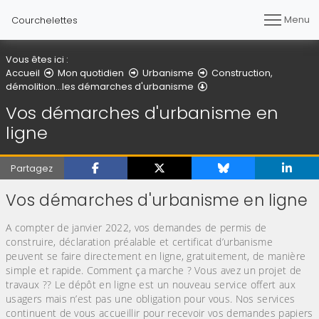
Menu
Courchelettes
Vous êtes ici :
Accueil
Mon quotidien
Urbanisme
Construction,
Vos démarches d'urban
démolition...les démarches d'urbanisme
Vos démarches d'urbanisme en
ligne
Partagez
Vos démarches d'urbanisme en ligne
A compter de janvier 2022, vos demandes de permis de
construire, déclaration préalable et certificat d’urbanisme
peuvent se faire directement en ligne, gratuitement, de manière
simple et rapide. Comment ça marche ? Vous avez un projet de
travaux ?? Le dépôt en ligne est un nouveau service offert aux
usagers mais n’est pas une obligation pour vous. Nos services
continuent de vous accueillir pour recevoir vos demandes papiers