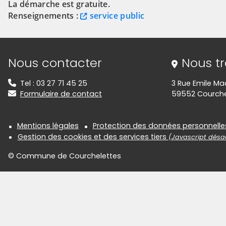
La démarche est gratuite.
Renseignements :
service public
Informations de contact
Nous contacter
Nous t
Tel : 03 27 71 45 25
3 Rue Emile Ma
Formulaire de contact
59552 Courche
Informations réglementair
Mentions légales
Protection des données personnelle
Gestion des cookies et des services tiers
(Javascript désac
© Commune de Courchelettes