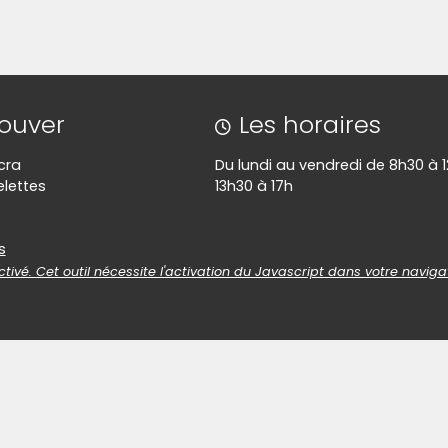
rouver
Les horaires
cra
Du lundi au vendredi de 8h30 à 1
lettes
13h30 à 17h
es
s
tivé. Cet outil nécessite l'activation du Javascript dans votre naviga