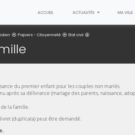
ACCUEIL
ACTUALITÉS
MA VILLE
Livret de famille
idien
Papiers - Citoyenneté
Etat civil
mille
aissance du premier enfant pour les couples non mariés.
enu après sa délivrance (mariage des parents, naissance, adop
de la famille.
livret (duplicata) peut être demandé.
e.