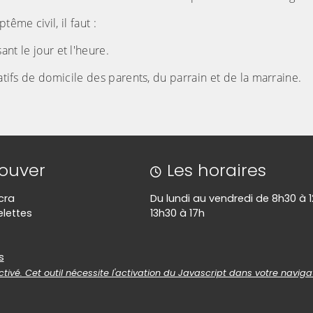
me civil, il faut :
nt le jour et l'heure.
catifs de domicile des parents, du parrain et de la marraine.
rouver
Les horaires
cra
Du lundi au vendredi de 8h30 à 1
lettes
13h30 à 17h
es
s
tivé. Cet outil nécessite l'activation du Javascript dans votre naviga