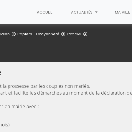
ACCUEIL
ACTUALITÉS
MA VILLE
Naissance
idien
Papiers - Citoyenneté
Etat civil
e
 la grossesse par les couples non mariés.
nfant et facilite les démarches au moment de la déclaration de
er en mairie avec :
mois).