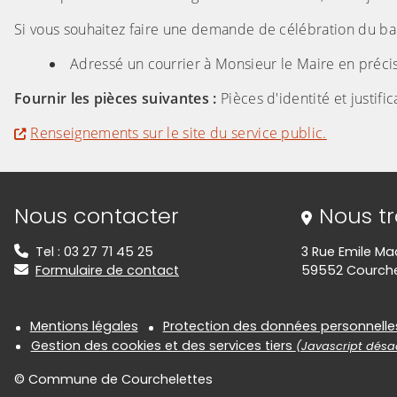
Si vous souhaitez faire une demande de célébration du baptê
Adressé un courrier à Monsieur le Maire en précisa
Fournir les pièces suivantes :
Pièces d'identité et justifi
Renseignements sur le site du service public.
Informations de contact
Nous contacter
Nous t
Tel : 03 27 71 45 25
3 Rue Emile Ma
Formulaire de contact
59552 Courche
Informations réglementair
Mentions légales
Protection des données personnelle
Gestion des cookies et des services tiers
(Javascript désac
© Commune de Courchelettes